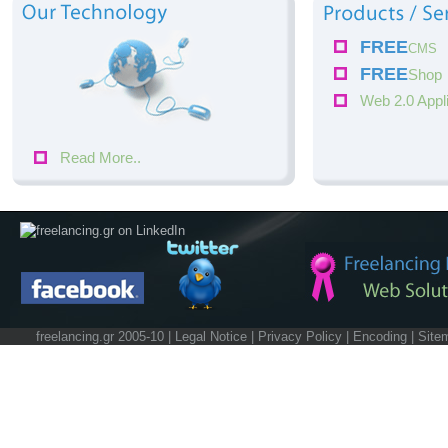
FREE
CMS
FREE
Shop
Web 2.0 Appl
Read More..
freelancing.gr 2005-10 |
Legal Notice
|
Privacy Policy
|
Encoding
|
Site