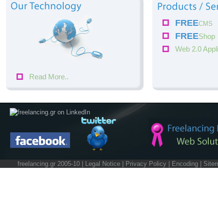
FREE
CMS
FREE
Shop
Web 2.0 Appl
Read More..
freelancing.gr 2005-10 |
Legal Notice
|
Privacy Policy
|
Encoding
|
Site