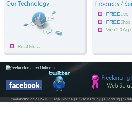
FREE
CMS
FREE
Shop
Web 2.0 Appl
Read More..
freelancing.gr 2005-10 |
Legal Notice
|
Privacy Policy
|
Encoding
|
Site