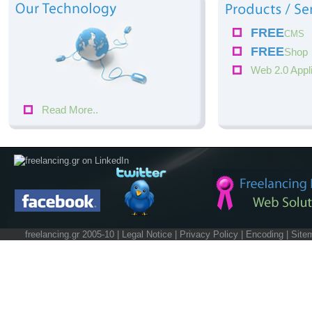
FREE
CMS
FREE
Shop
Web 2.0 Appl
Read More..
freelancing.gr 2005-10 |
Legal Notice
|
Privacy Policy
|
Encoding
|
Site