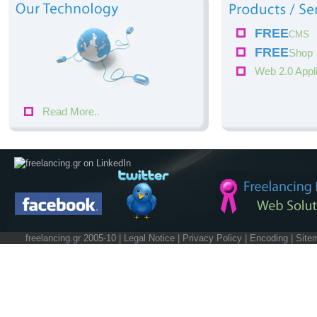
FREE
CMS
FREE
Shop
Web 2.0 Appl
Read More..
freelancing.gr 2005-10 |
Legal Notice
|
Privacy Policy
|
Encoding
|
Site